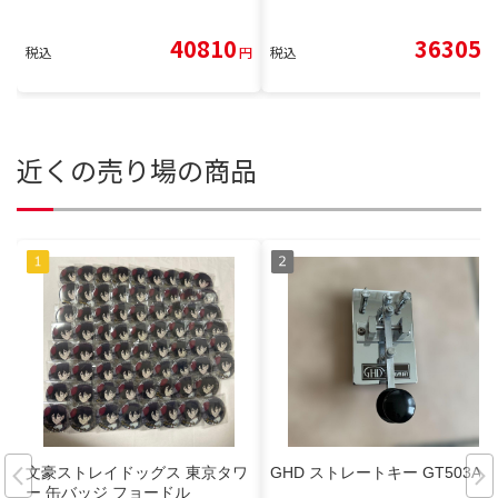
40810
36305
税込
円
税込
円
近くの売り場の商品
文豪ストレイドッグス 東京タワ
GHD ストレートキー GT503A
ー 缶バッジ フョードル