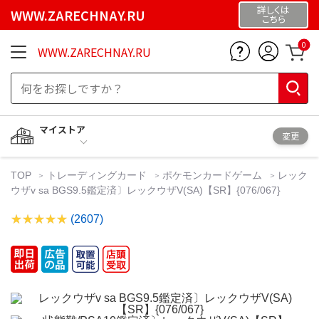
詳しくは
WWW.ZARECHNAY.RU
こちら
0
WWW.ZARECHNAY.RU
マイストア
変更
TOP
トレーディングカード
ポケモンカードゲーム
レック
ウザv sa BGS9.5鑑定済〕レックウザV(SA)【SR】{076/067}
(2607)