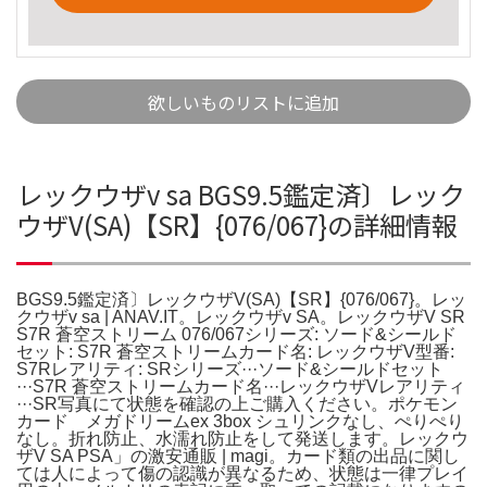
欲しいものリストに追加
レックウザv sa BGS9.5鑑定済〕レック
ウザV(SA)【SR】{076/067}の詳細情報
BGS9.5鑑定済〕レックウザV(SA)【SR】{076/067}。レッ
クウザv sa | ANAV.IT。レックウザv SA。レックウザV SR
S7R 蒼空ストリーム 076/067シリーズ: ソード&シールド
セット: S7R 蒼空ストリームカード名: レックウザV型番:
S7Rレアリティ: SRシリーズ···ソード&シールドセット
···S7R 蒼空ストリームカード名···レックウザVレアリティ
···SR写真にて状態を確認の上ご購入ください。ポケモン
カード メガドリームex 3box シュリンクなし、ぺりぺり
なし。折れ防止、水濡れ防止をして発送します。レックウ
ザV SA PSA」の激安通販 | magi。カード類の出品に関し
ては人によって傷の認識が異なるため、状態は一律プレイ