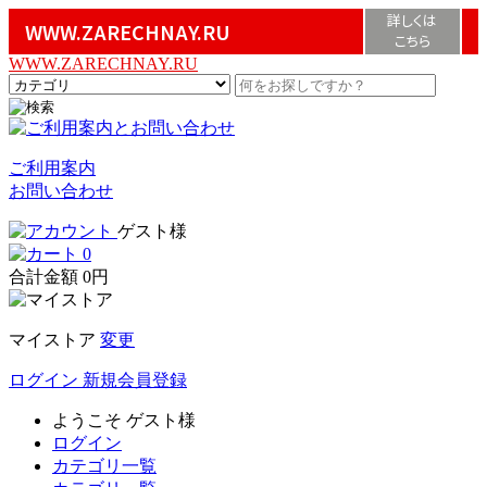
詳しくは
WWW.ZARECHNAY.RU
こちら
WWW.ZARECHNAY.RU
ご利用案内
お問い合わせ
ゲスト様
0
合計金額
0円
マイストア
変更
ログイン
新規会員登録
ようこそ
ゲスト様
ログイン
カテゴリ一覧