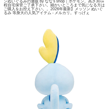
ンぬいぐるみの通販 by なな's shop｜ポケモン。高さ30㎝
程自宅保管ご了承下さい。細かいところまで気になる方は
ご購入をお控え下さい。。2026年最新】メッソン ぬいぐ
るみ 等身大の人気アイテム - メルカリ。すっげぇ