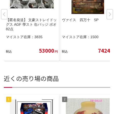
【匿名発送】 文豪ストレイドッ
ヴァイス 四万十 SP
グス AGF 學スト 缶バッジ ポオ
82点
マイストア在庫：
3835
マイストア在庫：
1500
53000
7424
税込
円
税込
円
近くの売り場の商品