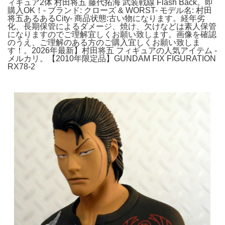
ィギュア2体 村田将五 藤代拓海 武装戦線 Flash Back。即
購入OK！- ブランド: クローズ & WORST- モデル名: 村田
将五あるあるCity- 商品状態:古い物になります。経年劣
化、長期保管によるダメージ、焼け、欠けなどは素人保管
になりますのでご理解宜しくお願い致します。画像を確認
のうえ、ご理解のある方のご購入宜しくお願い致しま
す！。2026年最新】村田将五 フィギュアの人気アイテム -
メルカリ。【2010年限定品】GUNDAM FIX FIGURATION
RX78-2