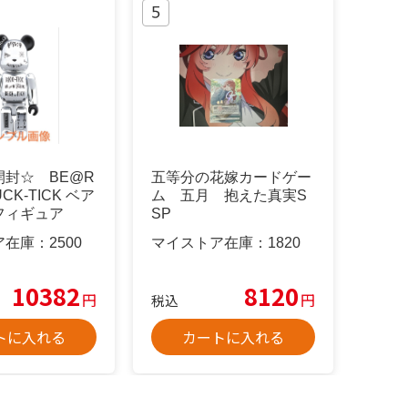
開封☆ BE@R
五等分の花嫁カードゲー
UCK-TICK ベア
ム 五月 抱えた真実S
フィギュア
SP
ア在庫：
2500
マイストア在庫：
1820
10382
8120
円
円
税込
トに入れる
カートに入れる