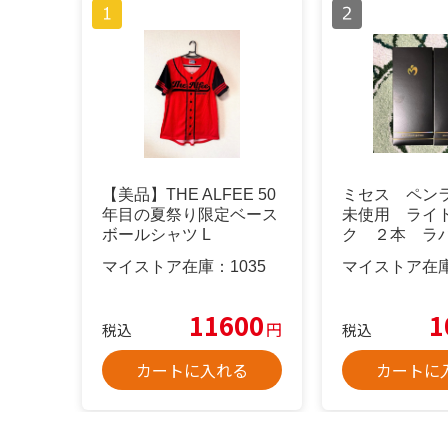
【美品】THE ALFEE 50
ミセス ペンラ
年目の夏祭り限定ベース
未使用 ライ
ボールシャツ L
ク ２本 ラ
ド セット
マイストア在庫：
1035
マイストア在
11600
1
円
税込
税込
カートに入れる
カートに