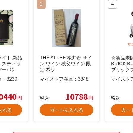
イト 新品
THE ALFEE 桜井賢 サイ
☆新品未
トスティッ
ン ワイン 秩父ワイン 限
BRICK B
バーバン
定 希少
ブリック
庫：
3230
マイストア在庫：
3848
マイスト
0440
10788
円
円
税込
税込
入れる
カートに入れる
カー