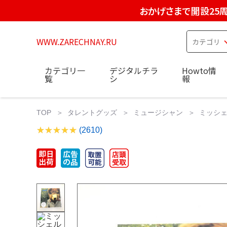
おかげさまで開設25
WWW.ZARECHNAY.RU
カテゴリ一
デジタルチラ
Howto情
覧
シ
報
TOP
タレントグッズ
ミュージシャン
ミッシェル
(2610)