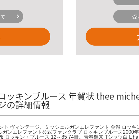
いて
受
る
ブルース 年賀状 thee michelle 
ジの詳細情報
ェルガンエレファント ヴィンテージ。ミッシェルガンエレファント 会報 ロ
ェルガンエレファント公式ファンクラブ ロッキンブルース200
ブルース 12～85 74冊。青春襲来 Tシャツ白 L hamidasit