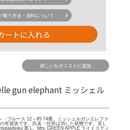
け取り方法・送料について
カートに入れる
欲しいものリストに追加
gun elephant ミッシェル
ッキン・ブルース 12～85 74冊。ミッシェルガンエレファ
0年の年賀状です。氏名・住所は消した状態です。宜し
eiku 黒 L。Mrs. GREEN APPLE ライトスティ