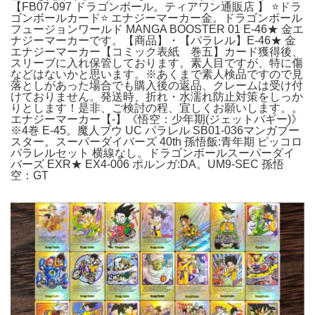
【FB07-097 ドラゴンボール。ティアワン通販店 】 ⭐ドラ
ゴンボールカード⭐ エナジーマーカー金。ドラゴンボール
フュージョンワールド MANGA BOOSTER 01 E-46★ 金エ
ナジーマーカーです。【商品】・【パラレル】E-46★ 金
エナジーマーカー【コミック表紙 巻五】カード獲得後、
スリーブに入れ保管しております。素人目ですが、特に傷
などはないかと思います。※あくまで素人検品ですので見
落としがあった場合でも購入後の返品、クレームは受け付
けておりません。発送時、折れ・水濡れ防止対策をしっか
りとします！是非、ご検討の程、宜しくお願いします。。
エナジーマーカー【-】《悟空：少年期(ジェットバギー)》
※4巻 E-45。魔人ブウ UC パラレル SB01-036マンガブー
スター。スーパーダイバーズ 40th 孫悟飯:青年期 ピッコロ
パラレルセット 横線なし。ドラゴンボールスーパーダイ
バーズ EXR★ EX4-006 ポルンガ:DA。UM9-SEC 孫悟
空：GT