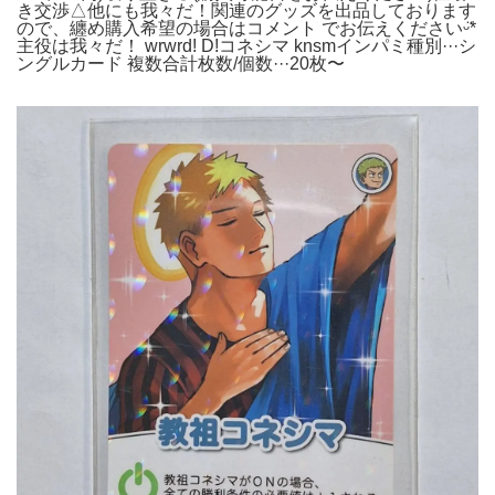
き交渉△他にも我々だ！関連のグッズを出品しております
ので、纏め購入希望の場合はコメント でお伝えくださいᵕ̈*
主役は我々だ！ wrwrd! D!コネシマ knsmインパミ種別···シ
ングルカード 複数合計枚数/個数···20枚〜