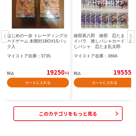
はじめの一歩 トレーディングカ
綾部喜八郎 綾部 忍たま ス
ードゲーム 未開封1BOX15パッ
イパラ 推しパシャカード 推
ク入
しパシャ 忍たま乱太郎
マイストア在庫：
3735
マイストア在庫：
3866
19250
19555
税込
円
税込
円
カートに入れる
カートに入れる
このカテゴリをもっと見る