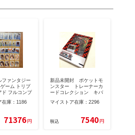
ルファンタジー
新品未開封 ポケットモ
ードゲーム トリプ
ンスター トレーナーカ
アド フルコンプ
ードコレクション キバ
ナの不屈
ア在庫：
1186
マイストア在庫：
2296
71376
7540
円
円
税込