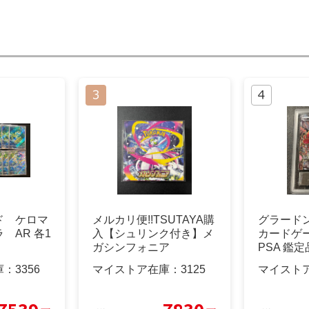
ド ケロマ
メルカリ便!!TSUTAYA購
グラードン
 AR 各1
入【シュリンク付き】メ
カードゲー
ガシンフォニア
PSA 鑑定
庫：
3356
マイストア在庫：
3125
マイスト