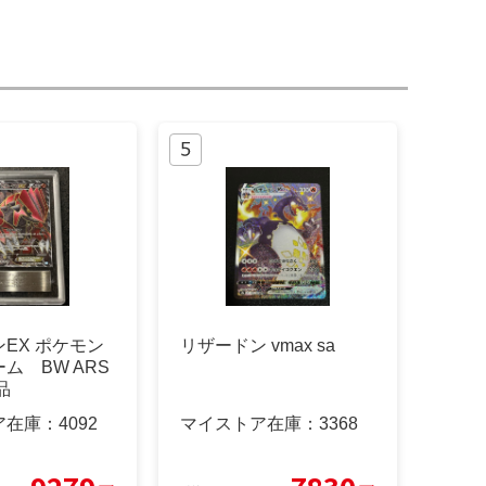
EX ポケモン
リザードン vmax sa
ム BW ARS
品
ア在庫：
4092
マイストア在庫：
3368