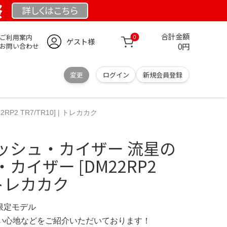
祭
詳しくは
こちら
合計金額
ご利用案内
0
ゲスト様
0円
お問い合わせ
変更
ログイン
新規会員登録
 TR7/TR10] | トレカカク
ッシュ・カイザー 流星の
カイザー [DM22RP2
| トレカカク
 限定モデル
の使い心地などをご紹介いただいております！