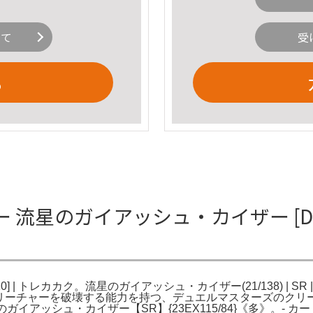
いて
受
る
のガイアッシュ・カイザー [DM22RP
R10] | トレカカク。流星のガイアッシュ・カイザー(21/138) 
手のクリーチャーを破壊する能力を持つ、デュエルマスターズのク
のガイアッシュ・カイザー【SR】{23EX115/84}《多》。- カ