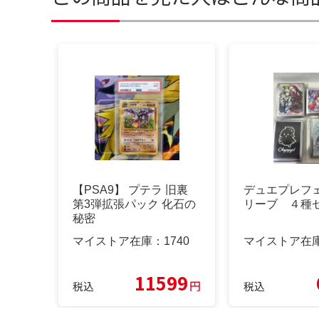
【PSA9】 プテラ 旧裏
デュエプレフ
第3弾拡張パック 化石の
リーブ ４種
秘密
マイストア在庫：
1740
マイストア在
11599
円
税込
税込