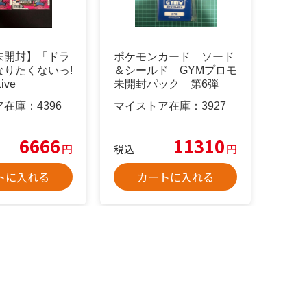
未開封】「ドラ
ポケモンカード ソード
なりたくないっ!
＆シールド GYMプロモ
Live
未開封パック 第6弾
ア在庫：
4396
マイストア在庫：
3927
6666
11310
円
円
税込
トに入れる
カートに入れる