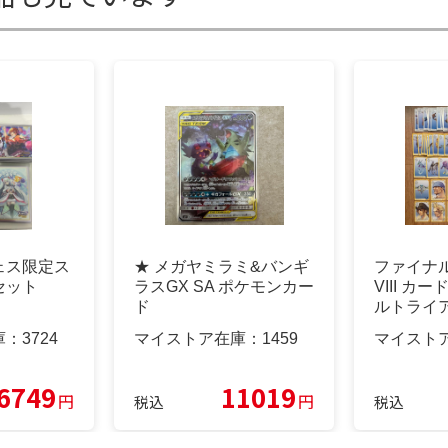
ェス限定ス
★ メガヤミラミ&バンギ
ファイナ
セット
ラスGX SA ポケモンカー
VIII カ
ド
ルトライ
庫：
3724
マイストア在庫：
1459
マイスト
6749
11019
円
円
税込
税込