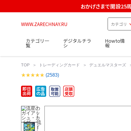
おかげさまで開設25
WWW.ZARECHNAY.RU
カテゴリ一
デジタルチラ
Howto情
覧
シ
報
TOP
トレーディングカード
デュエルマスターズ
(2583)