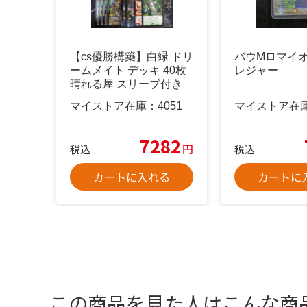
【cs優勝構築】白緑 ドリ
バウMロマイ
ームメイト デッキ 40枚
レジャー
晴れる屋 スリーブ付き
マイストア在庫：
4051
マイストア在
7282
円
税込
税込
カートに入れる
カートに
この商品を見た人はこんな商