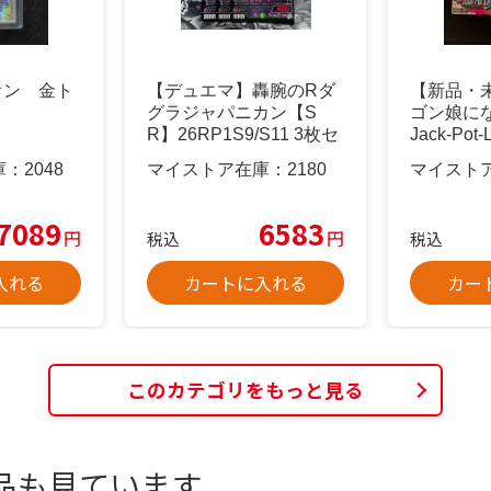
オン 金ト
【デュエマ】轟腕のRダ
【新品・
グラジャパニカン【S
ゴン娘に
R】26RP1S9/S11 3枚セ
Jack-Pot-
ット
庫：
2048
マイストア在庫：
2180
マイスト
7089
6583
円
円
税込
税込
入れる
カートに入れる
カー
このカテゴリをもっと見る
品も見ています