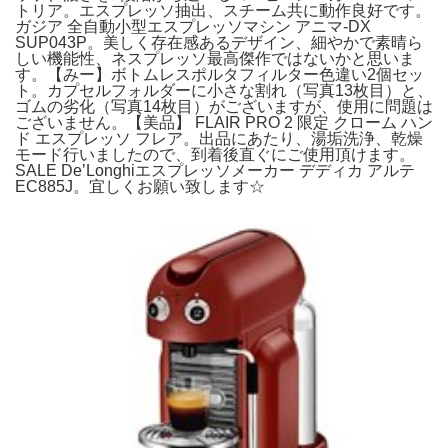
トリア。エスプレッソ抽出、スチーム共に動作良好です。
ガジア 全自動小型エスプレッソマシン アニマ-DX
SUP043P。美しく存在感あるデザイン、細やかで素晴ら
しい機能性、ネスプレッソ最高傑作ではないかと思いま
す。【みー】ボトムレスポルタフィルター色違い2個セッ
ト。カプセルフォルダーに小さな割れ（写真13枚目）と、
ゴムの劣化（写真14枚目）がございますが、使用に問題は
ございません。【美品】 FLAIR PRO 2 限定 クローム ハン
ド エスプレッソ フレア。出品にあたり、湯垢洗浄、乾燥
モード行いましたので、到着後直ぐにご使用頂けます。
SALE De’Longhiエスプレッソメーカー デディカ アルテ
EC885J。宜しくお願い致します☆