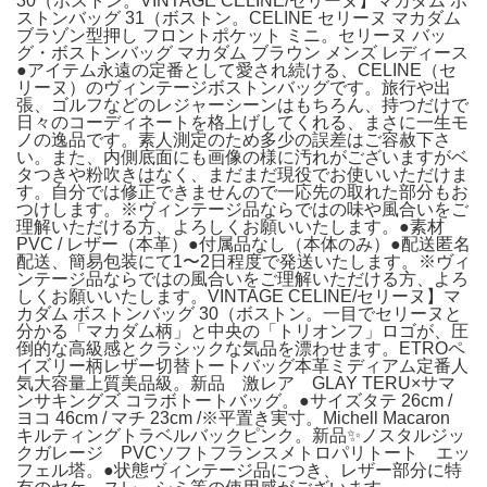
30（ボストン。VINTAGE CELINE/セリーヌ】マカダム ボ
ストンバッグ 31（ボストン。CELINE セリーヌ マカダム
ブラゾン型押し フロントポケット ミニ。セリーヌ バッ
グ・ボストンバッグ マカダム ブラウン メンズ レディース
●アイテム永遠の定番として愛され続ける、CELINE（セ
リーヌ）のヴィンテージボストンバッグです。旅行や出
張、ゴルフなどのレジャーシーンはもちろん、持つだけで
日々のコーディネートを格上げしてくれる、まさに一生モ
ノの逸品です。素人測定のため多少の誤差はご容赦下さ
い。また、内側底面にも画像の様に汚れがございますがベ
タつきや粉吹きはなく、まだまだ現役でお使いいただけま
す。自分では修正できませんので一応先の取れた部分もお
つけします。※ヴィンテージ品ならではの味や風合いをご
理解いただける方、よろしくお願いいたします。●素材
PVC / レザー（本革）●付属品なし（本体のみ）●配送匿名
配送、簡易包装にて1〜2日程度で発送いたします。※ヴィ
ンテージ品ならではの風合いをご理解いただける方、よろ
しくお願いいたします。VINTAGE CELINE/セリーヌ】マ
カダム ボストンバッグ 30（ボストン。一目でセリーヌと
分かる「マカダム柄」と中央の「トリオンフ」ロゴが、圧
倒的な高級感とクラシックな気品を漂わせます。ETROペ
イズリー柄レザー切替トートバッグ本革ミディアム定番人
気大容量上質美品級。新品 激レア GLAY TERU×サマ
ンサキングズ コラボトートバッグ。●サイズタテ 26cm /
ヨコ 46cm / マチ 23cm /※平置き実寸。Michell Macaron
キルティングトラベルバックピンク。新品✨ノスタルジッ
クガレージ PVCソフトフランスメトロパリトート エッ
フェル塔。●状態ヴィンテージ品につき、レザー部分に特