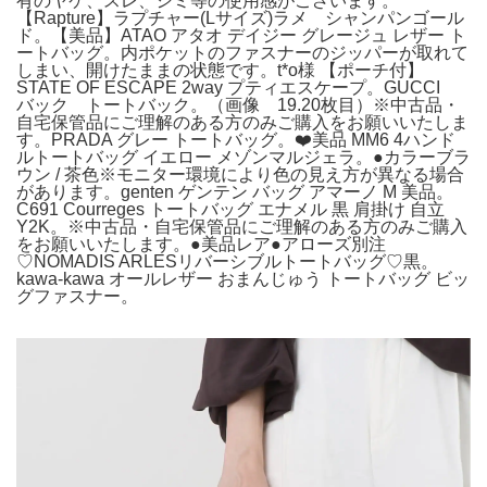
有のヤケ、スレ、シミ等の使用感がございます。
【Rapture】ラプチャー(Lサイズ)ラメ シャンパンゴール
ド。【美品】ATAO アタオ デイジー グレージュ レザー ト
ートバッグ。内ポケットのファスナーのジッパーが取れて
しまい、開けたままの状態です。t*o様 【ポーチ付】
STATE OF ESCAPE 2way プティエスケープ。GUCCI
バック トートバック。（画像 19.20枚目）※中古品・
自宅保管品にご理解のある方のみご購入をお願いいたしま
す。PRADA グレー トートバッグ。❤️美品 MM6 4ハンド
ルトートバッグ イエロー メゾンマルジェラ。●カラーブラ
ウン / 茶色※モニター環境により色の見え方が異なる場合
があります。genten ゲンテン バッグ アマーノ M 美品。
C691 Courreges トートバッグ エナメル 黒 肩掛け 自立
Y2K。※中古品・自宅保管品にご理解のある方のみご購入
をお願いいたします。●美品レア●アローズ別注
♡NOMADIS ARLESリバーシブルトートバッグ♡黒。
kawa-kawa オールレザー おまんじゅう トートバッグ ビッ
グファスナー。