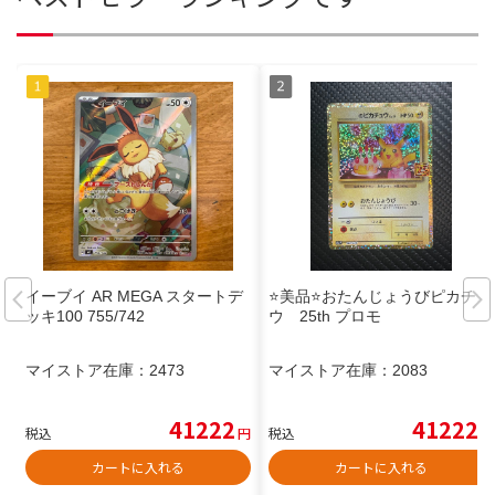
イーブイ AR MEGA スタートデ
⭐️美品⭐️おたんじょうびピカチュ
ッキ100 755/742
ウ 25th プロモ
マイストア在庫：
2473
マイストア在庫：
2083
41222
41222
税込
円
税込
円
カートに入れる
カートに入れる