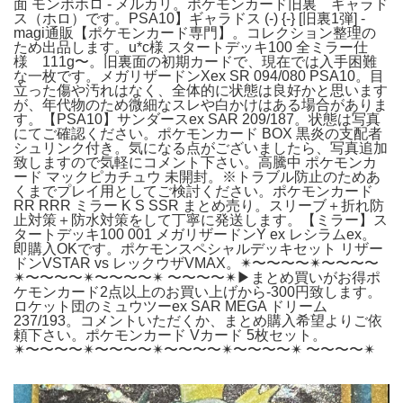
面 モンボホロ - メルカリ。ポケモンカード旧裏 ギャラド
ス（ホロ）です。PSA10】ギャラドス (-) {-} [旧裏1弾] -
magi通販【ポケモンカード専門】。コレクション整理の
ため出品します。u*c様 スタートデッキ100 全ミラー仕
様 111g〜。旧裏面の初期カードで、現在では入手困難
な一枚です。メガリザードンXex SR 094/080 PSA10。目
立った傷や汚れはなく、全体的に状態は良好かと思います
が、年代物のため微細なスレや白かけはある場合がありま
す。【PSA10】サンダースex SAR 209/187。状態は写真
にてご確認ください。ポケモンカード BOX 黒炎の支配者
シュリンク付き。気になる点がございましたら、写真追加
致しますので気軽にコメント下さい。高騰中 ポケモンカ
ード マックピカチュウ 未開封。※トラブル防止のためあ
くまでプレイ用としてご検討ください。ポケモンカード
RR RRR ミラー K S SSR まとめ売り。スリーブ＋折れ防
止対策＋防水対策をして丁寧に発送します。【ミラー】ス
タートデッキ100 001 メガリザードンY ex レシラムex。
即購入OKです。ポケモンスペシャルデッキセット リザー
ドンVSTAR vs レックウザVMAX。✴︎〜〜〜〜✴︎〜〜〜〜
✴︎〜〜〜〜✴︎〜〜〜〜✴︎ 〜〜〜〜✴︎▶︎まとめ買いがお得ポ
ケモンカード2点以上のお買い上げから-300円致します。
ロケット団のミュウツーex SAR MEGA ドリーム
237/193。コメントいただくか、まとめ購入希望よりご依
頼下さい。ポケモンカード Vカード 5枚セット。
✴︎〜〜〜〜✴︎〜〜〜〜✴︎〜〜〜〜✴︎〜〜〜〜✴︎ 〜〜〜〜✴︎