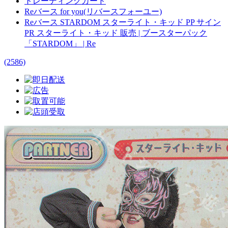
トレーディングカード
Reバース for you(リバースフォーユー)
Reバース STARDOM スターライト・キッド PP サイン
PR スターライト・キッド 販売 | ブースターパック
「STARDOM」 | Re
(2586)