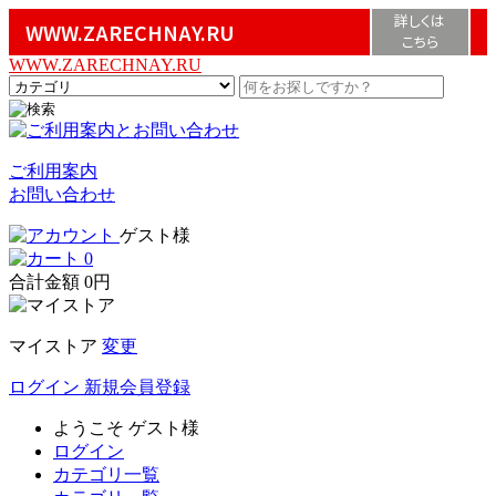
詳しくは
WWW.ZARECHNAY.RU
こちら
WWW.ZARECHNAY.RU
ご利用案内
お問い合わせ
ゲスト様
0
合計金額
0円
マイストア
変更
ログイン
新規会員登録
ようこそ
ゲスト様
ログイン
カテゴリ一覧