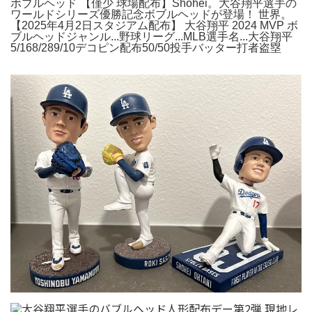
ボブルヘッド 【僅少 球場配布】Shohei。大谷翔平選手の
ワールドシリーズ優勝記念ボブルヘッドが登場！ 世界。
【2025年4月2日スタジアム配布】 大谷翔平 2024 MVP ボ
ブルヘッドジャンル...野球リーグ...MLB選手名...大谷翔平
5/168/289/10デコピン配布50/50投手バッター打者盗塁