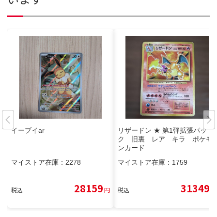
イーブイar
リザードン ★ 第1弾拡張パッ
ク 旧裏 レア キラ ポケモ
ンカード
マイストア在庫：
2278
マイストア在庫：
1759
28159
31349
税込
円
税込
円