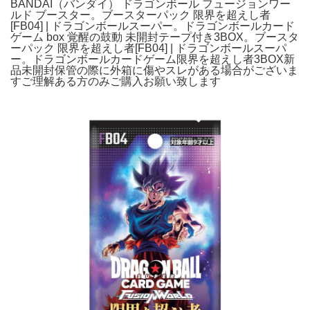
BANDAI（バンダイ） ドラゴンボール フュージョンワー
ルド ブースター。ブースターパック 限界を超えし者
[FB04] | ドラゴンボールスーパー。ドラゴンボールカード
ゲーム box 覚醒の鼓動 未開封テープ付き3BOX。ブースタ
ーパック 限界を超えし者[FB04] | ドラゴンボールスーパ
ー。ドラゴンボールカードゲーム限界を超えし者3BOX新
品未開封保管の際に外箱に傷やスレがある場合がございま
すご理解ある方のみご購入お願い致します