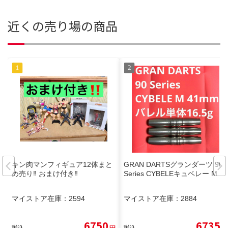
近くの売り場の商品
キン肉マンフィギュア12体まと
GRAN DARTSグランダーツ 90
め売り‼️ おまけ付き‼️
Series CYBELEキュベレー M
マイストア在庫：
2594
マイストア在庫：
2884
6750
6735
税込
円
税込
円