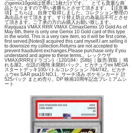
のgemix10goldは世界に1枚だけです。 とても貴重な商
品となりますので早い者勝ちとさせて頂きます。【注意事
項】こちらは、自身で取得しました。コレクション整理の
為出品させて頂きます。すり替え防止の為返品不可とさせ
て頂きます。ご了承の方のみ購入お願い致します。
Rayquaza VMAX RRR VMAX ClimaxGemix 10 Gold As of
May 6th, there is only one Gemix 10 Gold card of this type
in the world. This is a very rare item, so it will be first come,
first served.[Notes]I acquired this card myself.I am selling it
to downsize my collection.Returns are not accepted to
prevent fraudulent exchanges.Please purchase only if you
understand and agree to these terms.。レックウザ
VMAX(RRR){ドラゴン}〈120/184〉[S8b] ｜販売‧買取｜ 晴
れる屋2。伝説の飛翔 未開封パック。ピカチュウex MEGA
スタートデッキ100バトルコレクション 764/742。ピカチ
ュウex SAR psa10 NO.1。サーチ済み ポケモンカード 計
525パック まとめ売り。DP 映画10周年記念プレミアムシ
ート