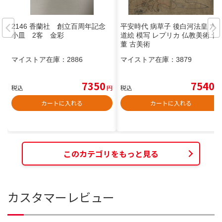
2146 香蘭社 創立百周年記念
平安時代 病草子 後白河法皇 六
小皿 2客 金彩
道絵 模写 レプリカ 仏教美術 骨
董 古美術
マイストア在庫：
2886
マイストア在庫：
3879
7350
7540
税込
円
税込
円
カートに入れる
カートに入れる
このカテゴリをもっと見る
カスタマーレビュー